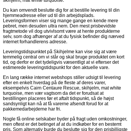
skihjelm, mat white turquoise.
Du kan omvendt beslutte dig for at bestille levering til din
hjemmeadresse eller ud til din arbejdsplads.
Leveringsformen viser sig mange gange en kende mere
pebret, men desuden ultra nem. Den mest prisbevidste
fragtmetode vil dog utvivlsomt være at hente produkterne
selv, som dog afhænger af at du fysisk befinder dig nærved
internet forhandlerens adresse.
Leveringstidspunktet på Skihjelme kan vise sig at være
temmelig central om vi står og skal bruge produktet om kort
tid, og derfor er det tydeligvis væsentligt at vi efterser det
estimerede leveringstidspunkt for den aktuelle vare.
En lang række internet webshops stiller udsigt til levering
efter en enkelt hverdag på de fleste af deres varer,
eksempelvis Cairn Centaure Rescue, skihjelm, mat white
turquoise, men vær vagtsom da det er forudsat at
bestillingen placeres før et aftalt tidspunkt, så de højst
sandsynligt kan nå at få varerne afsendt forud for at
pakkemedarbejderne har fri.
Nogle få online selskaber byder på fragt uden omkostninger,
men oftest er det betinget af at du indkøber for en bestemt
pris. Som alternativ burde du beslutte sig for den prisbilligste