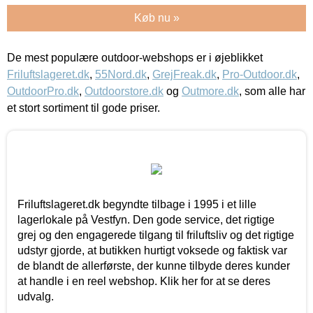
Køb nu »
De mest populære outdoor-webshops er i øjeblikket
Friluftslageret.dk
,
55Nord.dk
,
GrejFreak.dk
,
Pro-Outdoor.dk
,
OutdoorPro.dk
,
Outdoorstore.dk
og
Outmore.dk
, som alle har
et stort sortiment til gode priser.
Friluftslageret.dk begyndte tilbage i 1995 i et lille
lagerlokale på Vestfyn. Den gode service, det rigtige
grej og den engagerede tilgang til friluftsliv og det rigtige
udstyr gjorde, at butikken hurtigt voksede og faktisk var
de blandt de allerførste, der kunne tilbyde deres kunder
at handle i en reel webshop. Klik her for at se deres
udvalg.