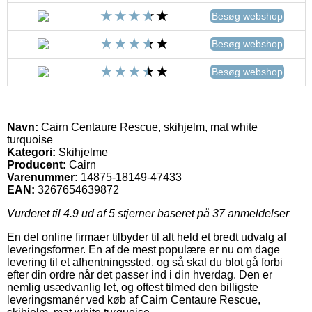
Besøg webshop
Besøg webshop
Besøg webshop
Navn:
Cairn Centaure Rescue, skihjelm, mat white
turquoise
Kategori:
Skihjelme
Producent:
Cairn
Varenummer:
14875-18149-47433
EAN:
3267654639872
Vurderet til
4.9
ud af 5 stjerner baseret på
37
anmeldelser
En del online firmaer tilbyder til alt held et bredt udvalg af
leveringsformer. En af de mest populære er nu om dage
levering til et afhentningssted, og så skal du blot gå forbi
efter din ordre når det passer ind i din hverdag. Den er
nemlig usædvanlig let, og oftest tilmed den billigste
leveringsmanér ved køb af Cairn Centaure Rescue,