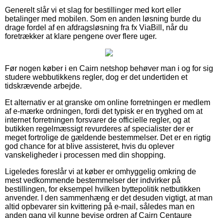
Generelt slår vi et slag for bestillinger med kort eller
betalinger med mobilen. Som en anden løsning burde du
drage fordel af en afdragsløsning fra fx ViaBill, når du
foretrækker at klare pengene over flere uger.
Før nogen køber i en Cairn netshop behøver man i og for sig
studere webbutikkens regler, dog er det undertiden et
tidskrævende arbejde.
Et alternativ er at granske om online forretningen er medlem
af e-mærke ordningen, fordi det typisk er en tryghed om at
internet forretningen forsvarer de officielle regler, og at
butikken regelmæssigt revurderes af specialister der er
meget fortrolige de gældende bestemmelser. Det er en rigtig
god chance for at blive assisteret, hvis du oplever
vanskeligheder i processen med din shopping.
Ligeledes foreslår vi at køber er omhyggelig omkring de
mest vedkommende bestemmelser der indvirker på
bestillingen, for eksempel hvilken byttepolitik netbutikken
anvender. I den sammenhæng er det desuden vigtigt, at man
altid opbevarer sin kvittering på e-mail, således man en
anden gang vil kunne bevise ordren af Cairn Centaure