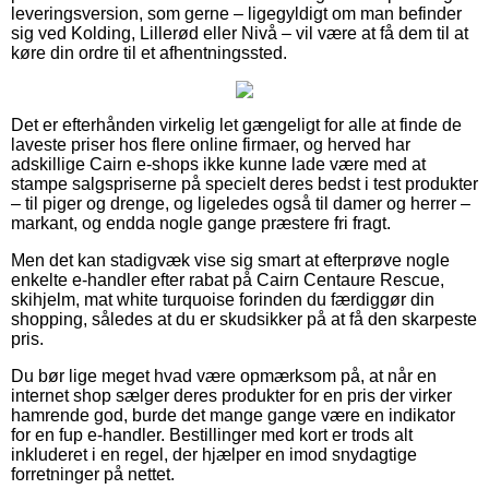
leveringsversion, som gerne – ligegyldigt om man befinder
sig ved Kolding, Lillerød eller Nivå – vil være at få dem til at
køre din ordre til et afhentningssted.
Det er efterhånden virkelig let gængeligt for alle at finde de
laveste priser hos flere online firmaer, og herved har
adskillige Cairn e-shops ikke kunne lade være med at
stampe salgspriserne på specielt deres bedst i test produkter
– til piger og drenge, og ligeledes også til damer og herrer –
markant, og endda nogle gange præstere fri fragt.
Men det kan stadigvæk vise sig smart at efterprøve nogle
enkelte e-handler efter rabat på Cairn Centaure Rescue,
skihjelm, mat white turquoise forinden du færdiggør din
shopping, således at du er skudsikker på at få den skarpeste
pris.
Du bør lige meget hvad være opmærksom på, at når en
internet shop sælger deres produkter for en pris der virker
hamrende god, burde det mange gange være en indikator
for en fup e-handler. Bestillinger med kort er trods alt
inkluderet i en regel, der hjælper en imod snydagtige
forretninger på nettet.