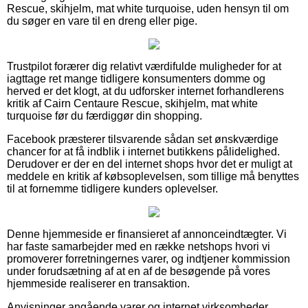
Rescue, skihjelm, mat white turquoise, uden hensyn til om
du søger en vare til en dreng eller pige.
Trustpilot forærer dig relativt værdifulde muligheder for at
iagttage ret mange tidligere konsumenters domme og
herved er det klogt, at du udforsker internet forhandlerens
kritik af Cairn Centaure Rescue, skihjelm, mat white
turquoise før du færdiggør din shopping.
Facebook præsterer tilsvarende sådan set ønskværdige
chancer for at få indblik i internet butikkens pålidelighed.
Derudover er der en del internet shops hvor det er muligt at
meddele en kritik af købsoplevelsen, som tillige må benyttes
til at fornemme tidligere kunders oplevelser.
Denne hjemmeside er finansieret af annonceindtægter. Vi
har faste samarbejder med en række netshops hvori vi
promoverer forretningernes varer, og indtjener kommission
under forudsætning af at en af de besøgende på vores
hjemmeside realiserer en transaktion.
Anvisninger angående varer og internet virksomheder