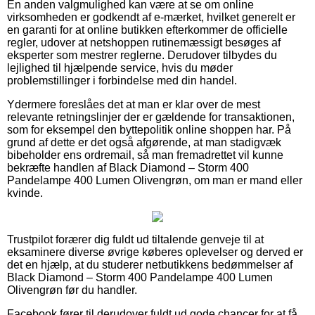
En anden valgmulighed kan være at se om online
virksomheden er godkendt af e-mærket, hvilket generelt er
en garanti for at online butikken efterkommer de officielle
regler, udover at netshoppen rutinemæssigt besøges af
eksperter som mestrer reglerne. Derudover tilbydes du
lejlighed til hjælpende service, hvis du møder
problemstillinger i forbindelse med din handel.
Ydermere foreslåes det at man er klar over de mest
relevante retningslinjer der er gældende for transaktionen,
som for eksempel den byttepolitik online shoppen har. På
grund af dette er det også afgørende, at man stadigvæk
bibeholder ens ordremail, så man fremadrettet vil kunne
bekræfte handlen af Black Diamond – Storm 400
Pandelampe 400 Lumen Olivengrøn, om man er mand eller
kvinde.
Trustpilot forærer dig fuldt ud tiltalende genveje til at
eksaminere diverse øvrige køberes oplevelser og derved er
det en hjælp, at du studerer netbutikkens bedømmelser af
Black Diamond – Storm 400 Pandelampe 400 Lumen
Olivengrøn før du handler.
Facebook fører til derudover fuldt ud gode chancer for at få