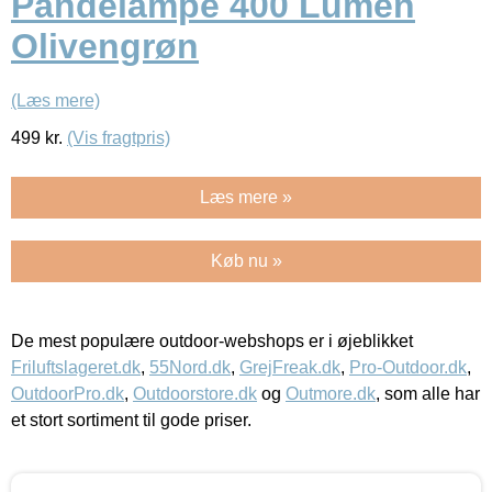
Pandelampe 400 Lumen
Olivengrøn
(Læs mere)
499
kr.
(Vis fragtpris)
Læs mere »
Køb nu »
De mest populære outdoor-webshops er i øjeblikket
Friluftslageret.dk
,
55Nord.dk
,
GrejFreak.dk
,
Pro-Outdoor.dk
,
OutdoorPro.dk
,
Outdoorstore.dk
og
Outmore.dk
, som alle har
et stort sortiment til gode priser.