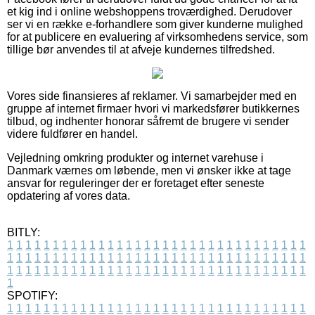
et kig ind i online webshoppens troværdighed. Derudover
ser vi en række e-forhandlere som giver kunderne mulighed
for at publicere en evaluering af virksomhedens service, som
tillige bør anvendes til at afveje kundernes tilfredshed.
Vores side finansieres af reklamer. Vi samarbejder med en
gruppe af internet firmaer hvori vi markedsfører butikkernes
tilbud, og indhenter honorar såfremt de brugere vi sender
videre fuldfører en handel.
Vejledning omkring produkter og internet varehuse i
Danmark værnes om løbende, men vi ønsker ikke at tage
ansvar for reguleringer der er foretaget efter seneste
opdatering af vores data.
BITLY:
1
1
1
1
1
1
1
1
1
1
1
1
1
1
1
1
1
1
1
1
1
1
1
1
1
1
1
1
1
1
1
1
1
1
1
1
1
1
1
1
1
1
1
1
1
1
1
1
1
1
1
1
1
1
1
1
1
1
1
1
1
1
1
1
1
1
1
1
1
1
1
1
1
1
1
1
1
1
1
1
1
1
1
1
1
1
1
1
1
1
1
1
1
1
1
1
1
1
1
1
SPOTIFY:
1
1
1
1
1
1
1
1
1
1
1
1
1
1
1
1
1
1
1
1
1
1
1
1
1
1
1
1
1
1
1
1
1