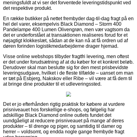
meningsfuldt at vi ser det forventede leveringstidspunkt ved
det respektive produkt.
En række butikker på nettet frembyder dag-til-dag fragt på en
hel del varer, eksempelvis Black Diamond – Storm 400
Pandelampe 400 Lumen Olivengrøn, men vær vagtsom da
det er underforstået at transaktionen realiseres forud for et
nøjagtigt klokkeslæt, sådan at de kan nå at få ordren ud af
døren forinden logistikmedarbejderne drager hjemad.
Visse online webshops tilbyder fragtfri levering, men oftest
er det under forudsætning af at du køber for et konkret beløb.
Derudover skal man beslutte sig for den mest prisbevidste
leveringsudgave, hvilket i de fleste tilfælde – uanset om man
er tæt på Esbjerg, Nakskov eller Ribe – vil være at få dem til
at bringe dine produkter til et udleveringssted.
Det er jo efterhånden rigtig praktisk for købere at vurdere
prisniveauet hos forskellige e-shops, og følgelig har
adskillige Black Diamond online outlets fundet det
uundgåeligt at reducere prisniveauet på mange af deres
produkter – til drenge og piger, og samtidig til damer og
herrer – voldsomt, og endda nogle gange frembyde fragt