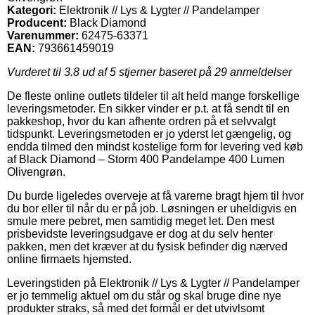
Kategori:
Elektronik // Lys & Lygter // Pandelamper
Producent:
Black Diamond
Varenummer:
62475-63371
EAN:
793661459019
Vurderet til
3.8
ud af 5 stjerner baseret på
29
anmeldelser
De fleste online outlets tildeler til alt held mange forskellige
leveringsmetoder. En sikker vinder er p.t. at få sendt til en
pakkeshop, hvor du kan afhente ordren på et selvvalgt
tidspunkt. Leveringsmetoden er jo yderst let gængelig, og
endda tilmed den mindst kostelige form for levering ved køb
af Black Diamond – Storm 400 Pandelampe 400 Lumen
Olivengrøn.
Du burde ligeledes overveje at få varerne bragt hjem til hvor
du bor eller til når du er på job. Løsningen er uheldigvis en
smule mere pebret, men samtidig meget let. Den mest
prisbevidste leveringsudgave er dog at du selv henter
pakken, men det kræver at du fysisk befinder dig nærved
online firmaets hjemsted.
Leveringstiden på Elektronik // Lys & Lygter // Pandelamper
er jo temmelig aktuel om du står og skal bruge dine nye
produkter straks, så med det formål er det utvivlsomt