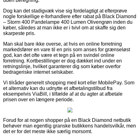
uden beregning.
Dog kan det stadigvæk vise sig fordelagtigt at efterprøve
nogle forskellige e-forhandlere efter rabat på Black Diamond
– Storm 400 Pandelampe 400 Lumen Olivengrøn inden du
køber, således at man ikke er i tvivl om at skaffe sig den
skarpeste pris.
Man skal bare ikke overse, at hvis en online forretning
markedsfører en vare til en pris som anses for grænseløst
god, kan det ofte være et tegn på en svindel online
forretning. Kortbestillinger er dog dækket ind under en
retningslinje, hvilket garanterer dig som køber overfor
bedrageriske internet selskaber.
Vi tilråder generelt shopping med kort eller MobilePay. Som
et alternativ kan du udnytte et afbetalingstilbud fra
eksempelvis ViaBill, i tilfælde af at du agter at afbetale
prisen over en længere periode.
Forud for at nogen shopper på en Black Diamond netbutik
behøver man egentlig granske butikkens handelsvilkår, men
det er for det meste ikke særlig morsomt.