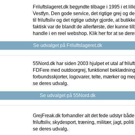
Friluftslageret.dk begyndte tilbage i 1995 i et lil
Vestfyn. Den gode service, det rigtige grej og 
til friluftsliv og det rigtige udstyr gjorde, at buti
faktisk var de blandt de allerførste, der kunne ti
handle i en reel webshop. Klik her for at se dere
Se udvalget på Friluftslageret.dk
55Nord.dk har siden 2003 hjulpet et utal af friluf
FDFere med outdoorgrej, funktionel beklædning,
forbundsskjorter, logovarer, telte, mærker og meg
se deres udvalg.
Se udvalget på 55Nord.dk
GrejFreak.dk forhandler alt det fede udstyr både t
friluftsliv, skydesport, træning, militær, jagt, politi
se deres udvalg.