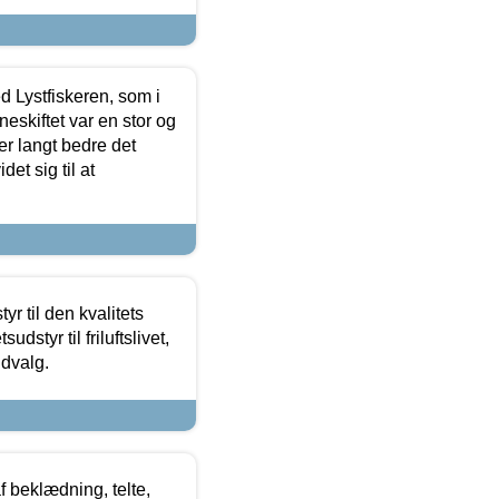
d Lystfiskeren, som i
neskiftet var en stor og
r langt bedre det
et sig til at
r til den kvalitets
dstyr til friluftslivet,
udvalg.
f beklædning, telte,