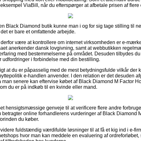
 eksempel ViaBill, når du efterspørger at afbetale prisen af fler
n Black Diamond butik kunne man i og for sig tage stilling til 
det er bare et omfattende arbejde.
erfor være at kontrollere om internet virksomheden er e-mærke
irmaet anerkender dansk lovgivning, samt at webbutikken regelmæ
rfaring med bestemmelserne på området. Desuden tilbydes du an
 udfordringer i forbindelse med din bestilling.
gt at du er påpasselig med de mest betydningsfulde vilkår der 
yttepolitik e-handlen anvender. I den relation er det desuden af
å man senere kan eftervise købet af Black Diamond M Factor Hoo
om du er på indkøb til en kvinde eller mand.
 set hensigtsmæssige genveje til at verificere flere andre forbru
du betragter online forhandlerens vurderinger af Black Diamond 
forinden du køber.
ere fuldstændig værdifulde løsninger til at få et kig ind i e-fi
 netshops hvor man kan meddele en evaluering af ordreforløbet,