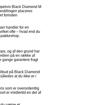
empelvis Black Diamond M
estillingen placeres
rt forinden
man handler for en
ilket ofte – hvad end du
en pakkeshop.
hops, og af den grund har
ærdien på en række af
le gange garantere fragt
 tilbud på Black Diamond
således at du ikke er i
pris som er overordentlig
rt er imidlertid en del af
e du vælge et