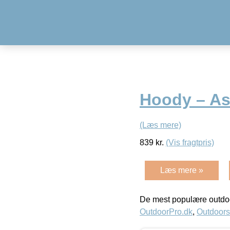
Hoody – Ast
(Læs mere)
839
kr.
(Vis fragtpris)
Læs mere »
De mest populære outdoo
OutdoorPro.dk
,
Outdoors