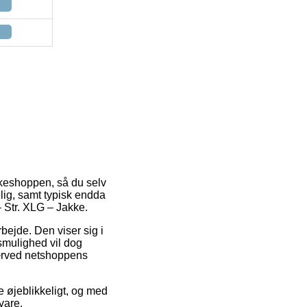
pakkeshoppen, så du selv
elig, samt typisk endda
 Str. XLG – Jakke.
bejde. Den viser sig i
smulighed vil dog
nærved netshoppens
e øjeblikkeligt, og med
vare.