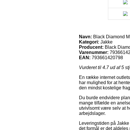
Navn:
Black Diamond M F
Kategori:
Jakke
Producent:
Black Diam
Varenummer:
7936614
EAN:
793661420798
Vurderet til
4.7
ud af 5 st
En række internet outlets 
har mulighed for at hente
den mindst kostelige fra
Du burde endvidere planl
mange tilfælde en anels
utvivlsomt være selv at 
arbejdslager.
Leveringstiden på Jakke 
det formål er det aldeles