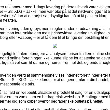
er reklamerer med 1 dags levering på deres favorit varer, eks
ue – Str. XLG – Jakke, men vær obs på at det nødvendiggør at b
okkeslæt, sådan at de højst sandsynligt kan nå at få pakken klargjo
 fyraften.
ver levering uden gebyr, men i reglen under forudsætning af at 
 kan man foretrække den mest prisbevidste leveringsmulighed, hv
rg eller Faaborg – er at få dem til at bringe din bestilling til 
ngeligt for internetbrugere at analysere priser fra flere online s
amond online forretninger ikke kunne slippe for at sænke salgsv
n, lige så vel som til damer og herrer – en hel del, og endda nog
ve tiden værd at sammenligne visse internet forretninger efter
lue – Str. XLG – Jakke forud for at du gennemfører din handel, 
 mest betalelige pris.
, at ifald en webbutik afsætter et produkt til salg for en udsalgs
 tit være en varsel om en bedragerisk webshop. Betalinger med ko
rmer dig som køber overfor bedrageriske outlets på nettet.
for shopping med kort eller mobilbetaling. Som et alternativ burd