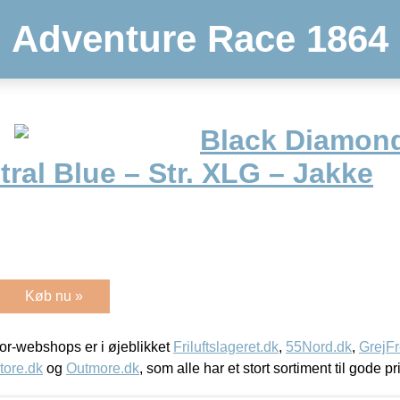
Adventure Race 1864
Black Diamond
ral Blue – Str. XLG – Jakke
Køb nu »
r-webshops er i øjeblikket
Friluftslageret.dk
,
55Nord.dk
,
GrejFr
tore.dk
og
Outmore.dk
, som alle har et stort sortiment til gode pr