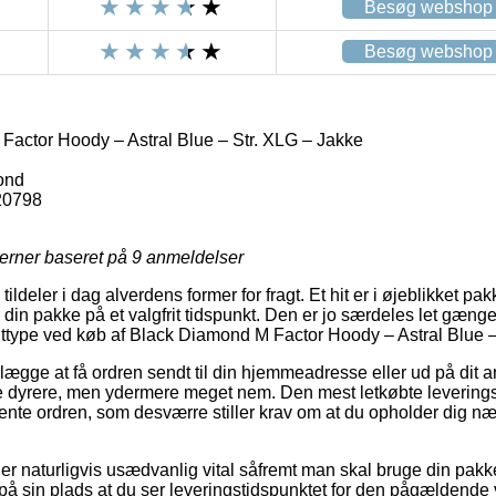
Besøg webshop
Besøg webshop
actor Hoody – Astral Blue – Str. XLG – Jakke
ond
20798
jerner baseret på
9
anmeldelser
tildeler i dag alverdens former for fragt. Et hit er i øjeblikket 
 din pakke på et valgfrit tidspunkt. Den er jo særdeles let gæng
gttype ved køb af Black Diamond M Factor Hoody – Astral Blue –
ægge at få ordren sendt til din hjemmeadresse eller ud på dit ar
e dyrere, men ydermere meget nem. Den mest letkøbte levering
hente ordren, som desværre stiller krav om at du opholder dig 
er naturligvis usædvanlig vital såfremt man skal bruge din pakk
 på sin plads at du ser leveringstidspunktet for den pågældende 