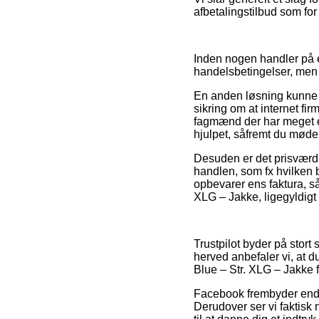
afbetalingstilbud som for
Inden nogen handler på e
handelsbetingelser, men 
En anden løsning kunne d
sikring om at internet f
fagmænd der har meget e
hjulpet, såfremt du møder
Desuden er det prisværdi
handlen, som fx hvilken b
opbevarer ens faktura, s
XLG – Jakke, ligegyldigt 
Trustpilot byder på stort
herved anbefaler vi, at 
Blue – Str. XLG – Jakke 
Facebook frembyder endvid
Derudover ser vi faktisk