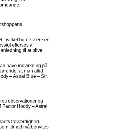
e omgange.
netshoppens
t, hvilket burde være en
ssigt efterses af
ledning til at blive
kan have indvirkning på
gørende, at man altid
dy – Astral Blue – Str.
geres observationer og
M Factor Hoody – Astral
rmaets troværdighed.
 som tilmed må benyttes