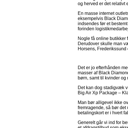
og herved er det relativt 
En masse internet outlet
eksempelvis Black Diamon
indsendes før et bestemt 
forinden logistikmedarbej
Nogle få online butikker 
Derudover skulle man væl
Horsens, Frederikssund el
Det er jo efterhånden mege
masser af Black Diamond 
børn, samt til kvinder o
Det kan dog stadigvæk vi
Big Air Xp Package – Kla
Man bør alligevel ikke ov
fremragende, så bør det 
betalingskort er i hvert 
Generelt går vi ind for b
et afdragstilbud som ekse