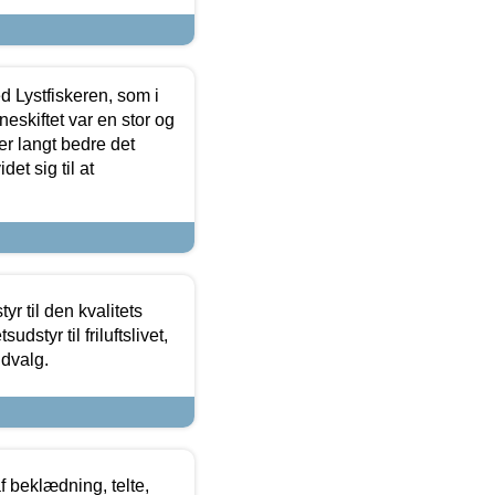
d Lystfiskeren, som i
neskiftet var en stor og
r langt bedre det
et sig til at
r til den kvalitets
dstyr til friluftslivet,
udvalg.
f beklædning, telte,