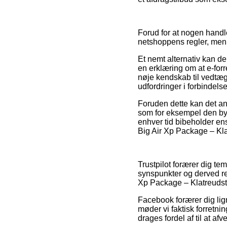
Forud for at nogen hand
netshoppens regler, men 
Et nemt alternativ kan de
en erklæring om at e-forre
nøje kendskab til vedtæg
udfordringer i forbindels
Foruden dette kan det an
som for eksempel den by
enhver tid bibeholder en
Big Air Xp Package – Kla
Trustpilot forærer dig t
synspunkter og derved re
Xp Package – Klatreudstyr
Facebook forærer dig lig
møder vi faktisk forretni
drages fordel af til at af