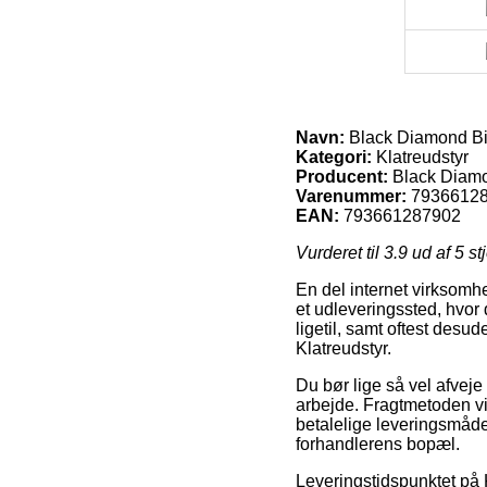
Navn:
Black Diamond Big
Kategori:
Klatreudstyr
Producent:
Black Diam
Varenummer:
7936612
EAN:
793661287902
Vurderet til
3.9
ud af 5 st
En del internet virksomhed
et udleveringssted, hvor 
ligetil, samt oftest des
Klatreudstyr.
Du bør lige så vel afveje 
arbejde. Fragtmetoden vi
betalelige leveringsmåde
forhandlerens bopæl.
Leveringstidspunktet på K