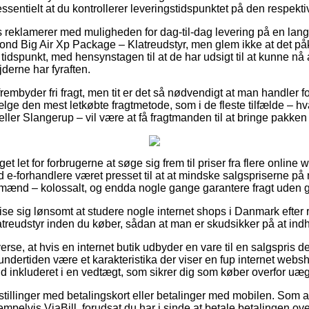
essentielt at du kontrollerer leveringstidspunktet på den respekti
s reklamerer med muligheden for dag-til-dag levering på en lan
d Big Air Xp Package – Klatreudstyr, men glem ikke at det påk
tidspunkt, med hensynstagen til at de har udsigt til at kunne nå a
derne har fyraften.
frembyder fri fragt, men tit er det så nødvendigt at man handler f
ge den mest letkøbte fragtmetode, som i de fleste tilfælde – h
ler Slangerup – vil være at få fragtmanden til at bringe pakken t
t let for forbrugerne at søge sig frem til priser fra flere online
e-forhandlere været presset til at at mindske salgspriserne på m
g mænd – kolossalt, og endda nogle gange garantere fragt uden 
se sig lønsomt at studere nogle internet shops i Danmark efte
treudstyr inden du køber, sådan at man er skudsikker på at indh
erse, at hvis en internet butik udbyder en vare til en salgspris
undertiden være et karakteristika der viser en fup internet w
fald inkluderet i en vedtægt, som sikrer dig som køber overfor uæg
estillinger med betalingskort eller betalinger med mobilen. Som 
mpelvis ViaBill, forudsat du har i sinde at betale betalingen over