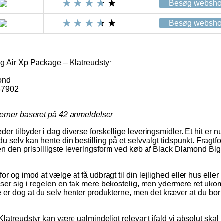
Besøg websh
Besøg websh
 Air Xp Package – Klatreudstyr
ond
87902
jerner baseret på
42
anmeldelser
er tilbyder i dag diverse forskellige leveringsmidler. Et hit er nu
du selv kan hente din bestilling på et selvvalgt tidspunkt. Frag
uden den prisbilligste leveringsform ved køb af Black Diamond Bi
for og imod at vælge at få udbragt til din lejlighed eller hus eller 
ser sig i regelen en tak mere bekostelig, men ydermere ret uko
 er dog at du selv henter produkterne, men det kræver at du bor
latreudstyr kan være ualmindeligt relevant ifald vi absolut skal 