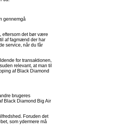
len gennemgå
t, eftersom det bør være
 til af fagmænd der har
 service, når du får
ldende for transaktionen,
den relevant, at man til
hopping af Black Diamond
 andre brugeres
af Black Diamond Big Air
tilfredshed. Foruden det
rløbet, som ydermere må