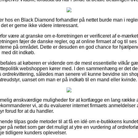
ler hos en Black Diamond forhandler på nettet burde man i reg
det er gerne ikke videre interessant.
rfor være at granske om e-forretningen er verificeret af e-mærke
tningen føjer de danske regler, og at online firmaet af og til ses
terne på området. Dette er desuden en god chance for hjælpende
e med dit indkøb.
befales at køberen er vidende om de mest essentielle vilkår gæ
ttepolitik webshoppen kører med. I den sammenhæng er det desu
s ordrekvittering, således man senere vil kunne bevidne sin s
treudstyr, uanset om man er på indkøb til en mand eller kvinde.
emmelig ønskværdige muligheder for at kortlægge en lang række
kommanderer vi, at du evaluerer internet firmaets anmeldelser 
 forud for at du handler.
nende tilpas gode metoder til at få en idé om e-butikkens kunde
nger på nettet som gør det muligt at ytre en vurdering af ordrefo
veje tidligere kunders oplevelser.