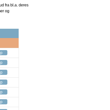
 fra bl.a. deres
mer og
op
op
op
op
op
op