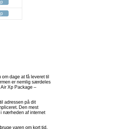
op
op
 om dage at få leveret til
tformen er nemlig særdeles
g Air Xp Package –
til adressen på dit
mpliceret. Den mest
 i nærheden af internet
bruge varen om kort tid,