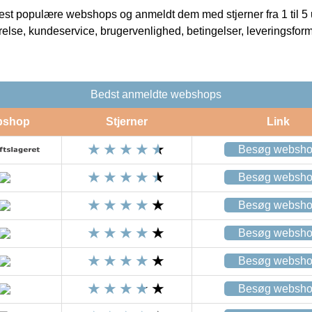
t populære webshops og anmeldt dem med stjerner fra 1 til 5 ud
rrelse, kundeservice, brugervenlighed, betingelser, leveringsfor
Bedst anmeldte webshops
bshop
Stjerner
Link
Besøg websh
Besøg websh
Besøg websh
Besøg websh
Besøg websh
Besøg websh