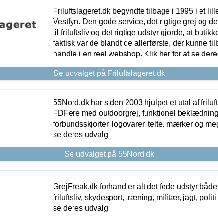
Friluftslageret.dk begyndte tilbage i 1995 i et lil
Vestfyn. Den gode service, det rigtige grej og 
til friluftsliv og det rigtige udstyr gjorde, at buti
faktisk var de blandt de allerførste, der kunne ti
handle i en reel webshop. Klik her for at se dere
Se udvalget på Friluftslageret.dk
55Nord.dk har siden 2003 hjulpet et utal af friluf
FDFere med outdoorgrej, funktionel beklædning,
forbundsskjorter, logovarer, telte, mærker og meg
se deres udvalg.
Se udvalget på 55Nord.dk
GrejFreak.dk forhandler alt det fede udstyr både t
friluftsliv, skydesport, træning, militær, jagt, politi
se deres udvalg.