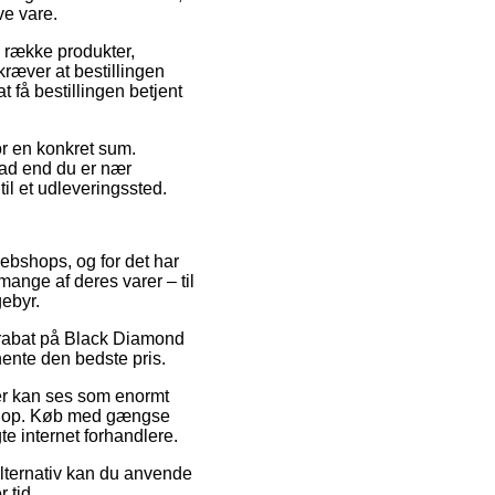
ve vare.
g række produkter,
ræver at bestillingen
t få bestillingen betjent
or en konkret sum.
vad end du er nær
il et udleveringssted.
 webshops, og for det har
ange af deres varer – til
gebyr.
r rabat på Black Diamond
ente den bedste pris.
 der kan ses som enormt
ebshop. Køb med gængse
te internet forhandlere.
alternativ kan du anvende
 tid.