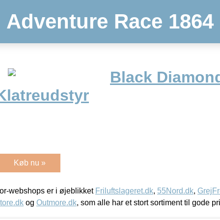
Adventure Race 1864
Black Diamond
Klatreudstyr
Køb nu »
r-webshops er i øjeblikket
Friluftslageret.dk
,
55Nord.dk
,
GrejFr
tore.dk
og
Outmore.dk
, som alle har et stort sortiment til gode pr