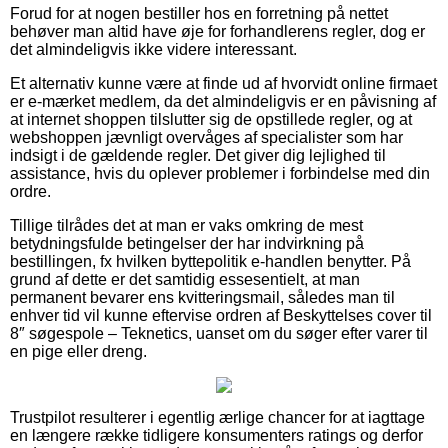
Forud for at nogen bestiller hos en forretning på nettet
behøver man altid have øje for forhandlerens regler, dog er
det almindeligvis ikke videre interessant.
Et alternativ kunne være at finde ud af hvorvidt online firmaet
er e-mærket medlem, da det almindeligvis er en påvisning af
at internet shoppen tilslutter sig de opstillede regler, og at
webshoppen jævnligt overvåges af specialister som har
indsigt i de gældende regler. Det giver dig lejlighed til
assistance, hvis du oplever problemer i forbindelse med din
ordre.
Tillige tilrådes det at man er vaks omkring de mest
betydningsfulde betingelser der har indvirkning på
bestillingen, fx hvilken byttepolitik e-handlen benytter. På
grund af dette er det samtidig essesentielt, at man
permanent bevarer ens kvitteringsmail, således man til
enhver tid vil kunne eftervise ordren af Beskyttelses cover til
8″ søgespole – Teknetics, uanset om du søger efter varer til
en pige eller dreng.
Trustpilot resulterer i egentlig ærlige chancer for at iagttage
en længere række tidligere konsumenters ratings og derfor