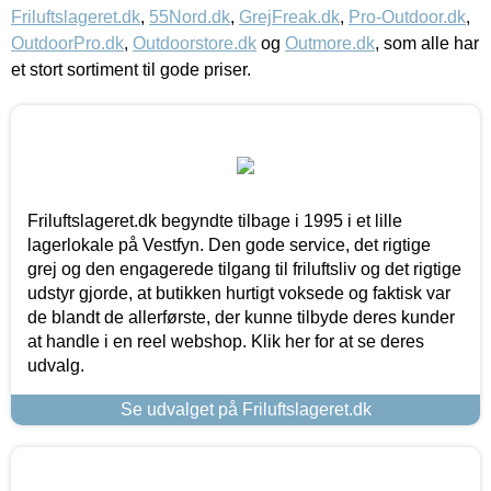
Friluftslageret.dk
,
55Nord.dk
,
GrejFreak.dk
,
Pro-Outdoor.dk
,
OutdoorPro.dk
,
Outdoorstore.dk
og
Outmore.dk
, som alle har
et stort sortiment til gode priser.
Friluftslageret.dk begyndte tilbage i 1995 i et lille
lagerlokale på Vestfyn. Den gode service, det rigtige
grej og den engagerede tilgang til friluftsliv og det rigtige
udstyr gjorde, at butikken hurtigt voksede og faktisk var
de blandt de allerførste, der kunne tilbyde deres kunder
at handle i en reel webshop. Klik her for at se deres
udvalg.
Se udvalget på Friluftslageret.dk