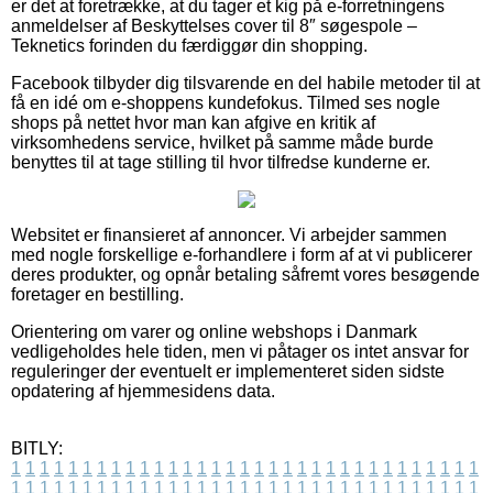
er det at foretrække, at du tager et kig på e-forretningens
anmeldelser af Beskyttelses cover til 8″ søgespole –
Teknetics forinden du færdiggør din shopping.
Facebook tilbyder dig tilsvarende en del habile metoder til at
få en idé om e-shoppens kundefokus. Tilmed ses nogle
shops på nettet hvor man kan afgive en kritik af
virksomhedens service, hvilket på samme måde burde
benyttes til at tage stilling til hvor tilfredse kunderne er.
Websitet er finansieret af annoncer. Vi arbejder sammen
med nogle forskellige e-forhandlere i form af at vi publicerer
deres produkter, og opnår betaling såfremt vores besøgende
foretager en bestilling.
Orientering om varer og online webshops i Danmark
vedligeholdes hele tiden, men vi påtager os intet ansvar for
reguleringer der eventuelt er implementeret siden sidste
opdatering af hjemmesidens data.
BITLY:
1
1
1
1
1
1
1
1
1
1
1
1
1
1
1
1
1
1
1
1
1
1
1
1
1
1
1
1
1
1
1
1
1
1
1
1
1
1
1
1
1
1
1
1
1
1
1
1
1
1
1
1
1
1
1
1
1
1
1
1
1
1
1
1
1
1