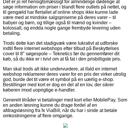
Det er jo ret hensigtsmæssigt for almindelige dødelige at
søge information om priser i blandt flere outlets på nettet, og
til gengæld har flertallet af online shops ikke kunne lade
være med at mindske salgspriserne på deres varer – til
babyer og børn, og tillige også til mænd og kvinder –
kolossalt, og endda nogle gange frembyde levering uden
betaling.
Trods dette kan det stadigvæk være lukrativt at udforske
indtil flere internet webshops efter tilbud på Beskyttelses
cover til 8″ søgespole – Teknetics før du gennemfører dit
køb, så du ikke er i tvivl om at få fat i den prisbilligste pris.
Man skal trods alt ikke undervurdere, at ifald en internet
webshop reklamerer deres varer for en pris der virker utrolig
god, burde det tit være et symbol på en uærlig e-shop.
Bestillinger med kort er dog en del af en lov, der sikrer
køberen imod uoprigtige e-handler.
Generelt tilråder vi betalinger med kort eller MobilePay. Som
en anden løsning kunne du drage fordel af en
afdragsløsning fra fx ViaBill, når du har i sinde at betale
omkostningerne af flere omgange.