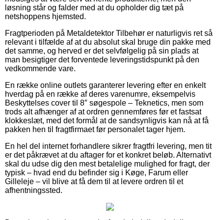
løsning står og falder med at du opholder dig tæt på
netshoppens hjemsted.
Fragtperioden på Metaldetektor Tilbehør er naturligvis ret så
relevant i tilfælde af at du absolut skal bruge din pakke med
det samme, og herved er det selvfølgelig på sin plads at
man besigtiger det forventede leveringstidspunkt på den
vedkommende vare.
En række online outlets garanterer levering efter en enkelt
hverdag på en række af deres varenumre, eksempelvis
Beskyttelses cover til 8″ søgespole – Teknetics, men som
trods alt afhænger af at ordren gennemføres før et fastsat
klokkeslæt, med det formål at de sandsynligvis kan nå at få
pakken hen til fragtfirmaet før personalet tager hjem.
En hel del internet forhandlere sikrer fragtfri levering, men tit
er det påkrævet at du aftager for et konkret beløb. Alternativt
skal du udse dig den mest betalelige mulighed for fragt, der
typisk – hvad end du befinder sig i Køge, Farum eller
Gilleleje – vil blive at få dem til at levere ordren til et
afhentningssted.