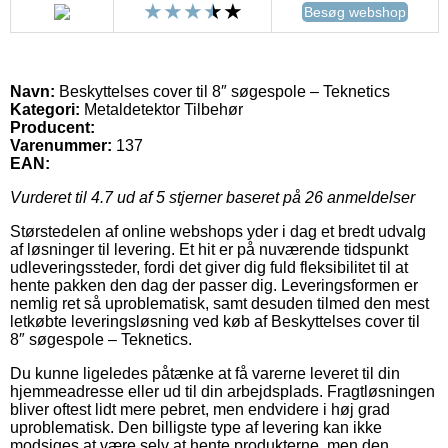
Besøg webshop
Navn:
Beskyttelses cover til 8″ søgespole – Teknetics
Kategori:
Metaldetektor Tilbehør
Producent:
Varenummer:
137
EAN:
Vurderet til
4.7
ud af 5 stjerner baseret på
26
anmeldelser
Størstedelen af online webshops yder i dag et bredt udvalg
af løsninger til levering. Et hit er på nuværende tidspunkt
udleveringssteder, fordi det giver dig fuld fleksibilitet til at
hente pakken den dag der passer dig. Leveringsformen er
nemlig ret så uproblematisk, samt desuden tilmed den mest
letkøbte leveringsløsning ved køb af Beskyttelses cover til
8″ søgespole – Teknetics.
Du kunne ligeledes påtænke at få varerne leveret til din
hjemmeadresse eller ud til din arbejdsplads. Fragtløsningen
bliver oftest lidt mere pebret, men endvidere i høj grad
uproblematisk. Den billigste type af levering kan ikke
modsiges at være selv at hente produkterne, men den