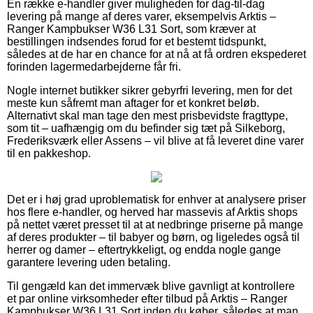
En række e-handler giver muligheden for dag-til-dag
levering på mange af deres varer, eksempelvis Arktis –
Ranger Kampbukser W36 L31 Sort, som kræver at
bestillingen indsendes forud for et bestemt tidspunkt,
således at de har en chance for at nå at få ordren ekspederet
forinden lagermedarbejderne får fri.
Nogle internet butikker sikrer gebyrfri levering, men for det
meste kun såfremt man aftager for et konkret beløb.
Alternativt skal man tage den mest prisbevidste fragttype,
som tit – uafhængig om du befinder sig tæt på Silkeborg,
Frederiksværk eller Assens – vil blive at få leveret dine varer
til en pakkeshop.
Det er i høj grad uproblematisk for enhver at analysere priser
hos flere e-handler, og herved har massevis af Arktis shops
på nettet været presset til at at nedbringe priserne på mange
af deres produkter – til babyer og børn, og ligeledes også til
herrer og damer – eftertrykkeligt, og endda nogle gange
garantere levering uden betaling.
Til gengæld kan det immervæk blive gavnligt at kontrollere
et par online virksomheder efter tilbud på Arktis – Ranger
Kampbukser W36 L31 Sort inden du køber, således at man