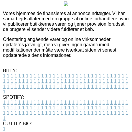
Vores hjemmeside finansieres af annonceindtægter. Vi har
samarbejdsaftaler med en gruppe af online forhandlere hvori
vi publicerer butikkernes varer, og tjener provision forudsat
de brugere vi sender videre fuldfører et køb.
Orientering angående varer og online virksomheder
opdateres jævnligt, men vi giver ingen garanti imod
modifikationer der måtte være iværksat siden vi senest
opdaterede sidens informationer.
BITLY:
1
1
1
1
1
1
1
1
1
1
1
1
1
1
1
1
1
1
1
1
1
1
1
1
1
1
1
1
1
1
1
1
1
1
1
1
1
1
1
1
1
1
1
1
1
1
1
1
1
1
1
1
1
1
1
1
1
1
1
1
1
1
1
1
1
1
1
1
1
1
1
1
1
1
1
1
1
1
1
1
1
1
1
1
1
1
1
1
1
1
1
1
1
1
1
1
1
1
1
1
SPOTIFY:
1
1
1
1
1
1
1
1
1
1
1
1
1
1
1
1
1
1
1
1
1
1
1
1
1
1
1
1
1
1
1
1
1
1
1
1
1
1
1
1
1
1
1
1
1
1
1
1
1
1
1
1
1
1
1
1
1
1
1
1
1
1
1
1
1
1
1
1
1
1
1
1
1
1
1
1
1
1
1
1
1
1
1
1
1
1
1
1
1
1
1
1
1
1
1
1
1
1
1
1
CUTTLY BIO:
1