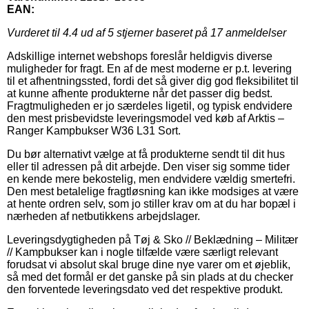
EAN:
Vurderet til
4.4
ud af 5 stjerner baseret på
17
anmeldelser
Adskillige internet webshops foreslår heldigvis diverse
muligheder for fragt. En af de mest moderne er p.t. levering
til et afhentningssted, fordi det så giver dig god fleksibilitet til
at kunne afhente produkterne når det passer dig bedst.
Fragtmuligheden er jo særdeles ligetil, og typisk endvidere
den mest prisbevidste leveringsmodel ved køb af Arktis –
Ranger Kampbukser W36 L31 Sort.
Du bør alternativt vælge at få produkterne sendt til dit hus
eller til adressen på dit arbejde. Den viser sig somme tider
en kende mere bekostelig, men endvidere vældig smertefri.
Den mest betalelige fragtløsning kan ikke modsiges at være
at hente ordren selv, som jo stiller krav om at du har bopæl i
nærheden af netbutikkens arbejdslager.
Leveringsdygtigheden på Tøj & Sko // Beklædning – Militær
// Kampbukser kan i nogle tilfælde være særligt relevant
forudsat vi absolut skal bruge dine nye varer om et øjeblik,
så med det formål er det ganske på sin plads at du checker
den forventede leveringsdato ved det respektive produkt.