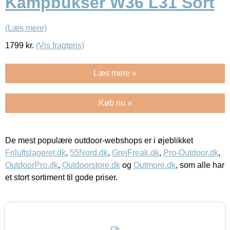
Kampbukser W36 L31 Sort
(Læs mere)
1799
kr.
(Vis fragtpris)
Læs mere »
Køb nu »
De mest populære outdoor-webshops er i øjeblikket
Friluftslageret.dk
,
55Nord.dk
,
GrejFreak.dk
,
Pro-Outdoor.dk
,
OutdoorPro.dk
,
Outdoorstore.dk
og
Outmore.dk
, som alle har
et stort sortiment til gode priser.