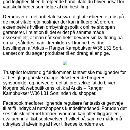
god lejlighed til en hjælpende hånd, ifald du bliver udsat for
vanskeligheder som følge af din bestilling.
Derudover er det anbefalelsesværdigt at køberen er obs på
de mest vitale retningslinjer der kan influere på ordren,
eksempelvis hvilken ombytningspolitik online shoppen
garanterer. I relation til det er det på samme måde
essesentielt, at man når som helst bevarer sin kvittering på
e-mail, således man i fremtiden vil kunne bevidne
bestillingen af Arktis – Ranger Kampbukser W36 L31 Sort,
uanset om du søger produkter til en dreng eller pige.
Trustpilot forærer dig fuldkommen fantastiske muligheder for
at besigtige ganske mange eksisterende brugeres
synspunkter og herved er det at foretrække, at du bliver
klogere på webbutikkens kritik af Arktis – Ranger
Kampbukser W36 L31 Sort inden du shopper.
Facebook medfører lignende regulære fantastiske genveje
til at få indtryk af netshoppens kundetilfredshed. Foruden det
ses faktisk internet firmaer hvor man kan offentliggøre en
evaluering af købsoplevelsen, hvilket på samme måde må
udnyttes til afvejning af hvor tilfredse kunderne er.