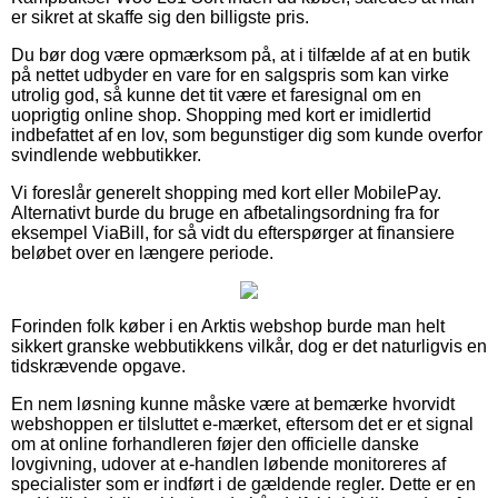
er sikret at skaffe sig den billigste pris.
Du bør dog være opmærksom på, at i tilfælde af at en butik
på nettet udbyder en vare for en salgspris som kan virke
utrolig god, så kunne det tit være et faresignal om en
uoprigtig online shop. Shopping med kort er imidlertid
indbefattet af en lov, som begunstiger dig som kunde overfor
svindlende webbutikker.
Vi foreslår generelt shopping med kort eller MobilePay.
Alternativt burde du bruge en afbetalingsordning fra for
eksempel ViaBill, for så vidt du efterspørger at finansiere
beløbet over en længere periode.
Forinden folk køber i en Arktis webshop burde man helt
sikkert granske webbutikkens vilkår, dog er det naturligvis en
tidskrævende opgave.
En nem løsning kunne måske være at bemærke hvorvidt
webshoppen er tilsluttet e-mærket, eftersom det er et signal
om at online forhandleren føjer den officielle danske
lovgivning, udover at e-handlen løbende monitoreres af
specialister som er indført i de gældende regler. Dette er en