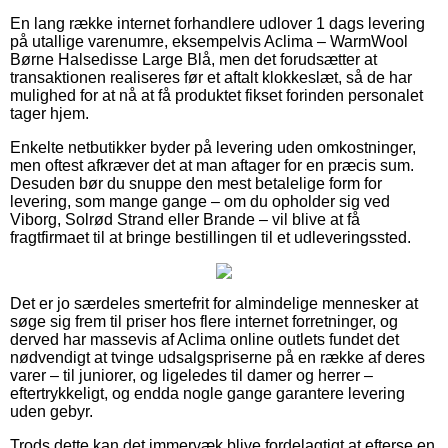
En lang række internet forhandlere udlover 1 dags levering
på utallige varenumre, eksempelvis Aclima – WarmWool
Børne Halsedisse Large Blå, men det forudsætter at
transaktionen realiseres før et aftalt klokkeslæt, så de har
mulighed for at nå at få produktet fikset forinden personalet
tager hjem.
Enkelte netbutikker byder på levering uden omkostninger,
men oftest afkræver det at man aftager for en præcis sum.
Desuden bør du snuppe den mest betalelige form for
levering, som mange gange – om du opholder sig ved
Viborg, Solrød Strand eller Brande – vil blive at få
fragtfirmaet til at bringe bestillingen til et udleveringssted.
Det er jo særdeles smertefrit for almindelige mennesker at
søge sig frem til priser hos flere internet forretninger, og
derved har massevis af Aclima online outlets fundet det
nødvendigt at tvinge udsalgspriserne på en række af deres
varer – til juniorer, og ligeledes til damer og herrer –
eftertrykkeligt, og endda nogle gange garantere levering
uden gebyr.
Trods dette kan det immervæk blive fordelagtigt at efterse en