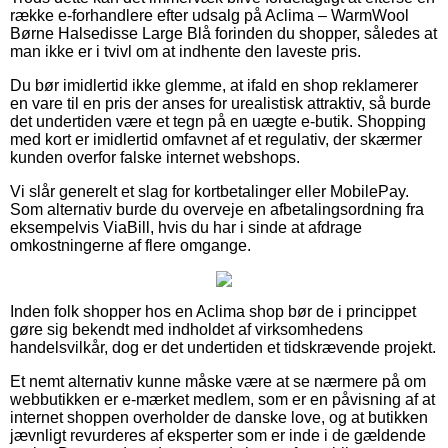
række e-forhandlere efter udsalg på Aclima – WarmWool
Børne Halsedisse Large Blå forinden du shopper, således at
man ikke er i tvivl om at indhente den laveste pris.
Du bør imidlertid ikke glemme, at ifald en shop reklamerer
en vare til en pris der anses for urealistisk attraktiv, så burde
det undertiden være et tegn på en uægte e-butik. Shopping
med kort er imidlertid omfavnet af et regulativ, der skærmer
kunden overfor falske internet webshops.
Vi slår generelt et slag for kortbetalinger eller MobilePay.
Som alternativ burde du overveje en afbetalingsordning fra
eksempelvis ViaBill, hvis du har i sinde at afdrage
omkostningerne af flere omgange.
Inden folk shopper hos en Aclima shop bør de i princippet
gøre sig bekendt med indholdet af virksomhedens
handelsvilkår, dog er det undertiden et tidskrævende projekt.
Et nemt alternativ kunne måske være at se nærmere på om
webbutikken er e-mærket medlem, som er en påvisning af at
internet shoppen overholder de danske love, og at butikken
jævnligt revurderes af eksperter som er inde i de gældende