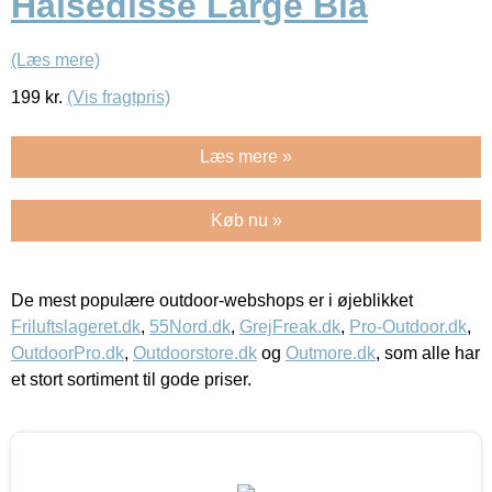
Halsedisse Large Blå
(Læs mere)
199
kr.
(Vis fragtpris)
Læs mere »
Køb nu »
De mest populære outdoor-webshops er i øjeblikket
Friluftslageret.dk
,
55Nord.dk
,
GrejFreak.dk
,
Pro-Outdoor.dk
,
OutdoorPro.dk
,
Outdoorstore.dk
og
Outmore.dk
, som alle har
et stort sortiment til gode priser.