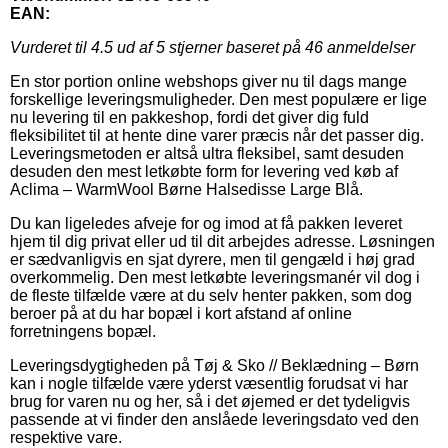
EAN:
Vurderet til
4.5
ud af 5 stjerner baseret på
46
anmeldelser
En stor portion online webshops giver nu til dags mange
forskellige leveringsmuligheder. Den mest populære er lige
nu levering til en pakkeshop, fordi det giver dig fuld
fleksibilitet til at hente dine varer præcis når det passer dig.
Leveringsmetoden er altså ultra fleksibel, samt desuden
desuden den mest letkøbte form for levering ved køb af
Aclima – WarmWool Børne Halsedisse Large Blå.
Du kan ligeledes afveje for og imod at få pakken leveret
hjem til dig privat eller ud til dit arbejdes adresse. Løsningen
er sædvanligvis en sjat dyrere, men til gengæld i høj grad
overkommelig. Den mest letkøbte leveringsmanér vil dog i
de fleste tilfælde være at du selv henter pakken, som dog
beroer på at du har bopæl i kort afstand af online
forretningens bopæl.
Leveringsdygtigheden på Tøj & Sko // Beklædning – Børn
kan i nogle tilfælde være yderst væsentlig forudsat vi har
brug for varen nu og her, så i det øjemed er det tydeligvis
passende at vi finder den anslåede leveringsdato ved den
respektive vare.