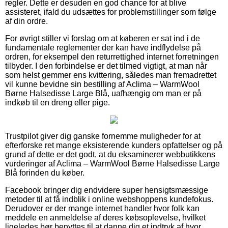
regler. Dette er desuden en god chance for at blive
assisteret, ifald du udsættes for problemstillinger som følge
af din ordre.
For øvrigt stiller vi forslag om at køberen er sat ind i de
fundamentale reglementer der kan have indflydelse på
ordren, for eksempel den returrettighed internet forretningen
tilbyder. I den forbindelse er det tilmed vigtigt, at man når
som helst gemmer ens kvittering, således man fremadrettet
vil kunne bevidne sin bestilling af Aclima – WarmWool
Børne Halsedisse Large Blå, uafhængig om man er på
indkøb til en dreng eller pige.
Trustpilot giver dig ganske fornemme muligheder for at
efterforske ret mange eksisterende kunders opfattelser og på
grund af dette er det godt, at du eksaminerer webbutikkens
vurderinger af Aclima – WarmWool Børne Halsedisse Large
Blå forinden du køber.
Facebook bringer dig endvidere super hensigtsmæssige
metoder til at få indblik i online webshoppens kundefokus.
Derudover er der mange internet handler hvor folk kan
meddele en anmeldelse af deres købsoplevelse, hvilket
ligeledes bør benyttes til at danne dig et indtryk af hvor