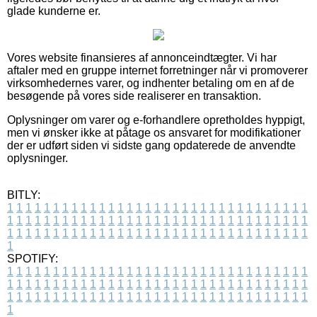
glade kunderne er.
Vores website finansieres af annonceindtægter. Vi har
aftaler med en gruppe internet forretninger når vi promoverer
virksomhedernes varer, og indhenter betaling om en af de
besøgende på vores side realiserer en transaktion.
Oplysninger om varer og e-forhandlere opretholdes hyppigt,
men vi ønsker ikke at påtage os ansvaret for modifikationer
der er udført siden vi sidste gang opdaterede de anvendte
oplysninger.
BITLY:
1
1
1
1
1
1
1
1
1
1
1
1
1
1
1
1
1
1
1
1
1
1
1
1
1
1
1
1
1
1
1
1
1
1
1
1
1
1
1
1
1
1
1
1
1
1
1
1
1
1
1
1
1
1
1
1
1
1
1
1
1
1
1
1
1
1
1
1
1
1
1
1
1
1
1
1
1
1
1
1
1
1
1
1
1
1
1
1
1
1
1
1
1
1
1
1
1
1
1
1
SPOTIFY:
1
1
1
1
1
1
1
1
1
1
1
1
1
1
1
1
1
1
1
1
1
1
1
1
1
1
1
1
1
1
1
1
1
1
1
1
1
1
1
1
1
1
1
1
1
1
1
1
1
1
1
1
1
1
1
1
1
1
1
1
1
1
1
1
1
1
1
1
1
1
1
1
1
1
1
1
1
1
1
1
1
1
1
1
1
1
1
1
1
1
1
1
1
1
1
1
1
1
1
1