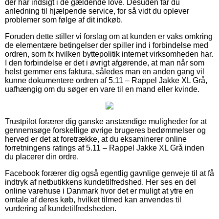
der har indsigt i de gældende love. Desuden får du
anledning til hjælpende service, for så vidt du oplever
problemer som følge af dit indkøb.
Foruden dette stiller vi forslag om at kunden er vaks omkring
de elementære betingelser der spiller ind i forbindelse med
ordren, som fx hvilken byttepolitik internet virksomheden har.
I den forbindelse er det i øvrigt afgørende, at man når som
helst gemmer ens faktura, således man en anden gang vil
kunne dokumentere ordren af 5.11 – Rappel Jakke XL Grå,
uafhængig om du søger en vare til en mand eller kvinde.
Trustpilot forærer dig ganske anstændige muligheder for at
gennemsøge forskellige øvrige brugeres bedømmelser og
herved er det at foretrække, at du eksaminerer online
forretningens ratings af 5.11 – Rappel Jakke XL Grå inden
du placerer din ordre.
Facebook forærer dig også egentlig gavnlige genveje til at få
indtryk af netbutikkens kundetilfredshed. Her ses en del
online varehuse i Danmark hvor det er muligt at ytre en
omtale af deres køb, hvilket tilmed kan anvendes til
vurdering af kundetilfredsheden.