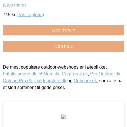
(Læs mere)
749
kr.
(Vis fragtpris)
Læs mere »
Køb nu »
De mest populære outdoor-webshops er i øjeblikket
Friluftslageret.dk
,
55Nord.dk
,
GrejFreak.dk
,
Pro-Outdoor.dk
,
OutdoorPro.dk
,
Outdoorstore.dk
og
Outmore.dk
, som alle har
et stort sortiment til gode priser.