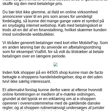
skaffe sig den mest betalelige pris.
Du bør blot ikke glemme, at ifald en online virksomhed
annoncerer varer til en pris som anses for uendeligt
fordelagtig, så kunne det mange gange være et symbol på
en snydagtig internet webshop. Køb med betalingskort er
trods alt en del af en foranstaltning, hvilket skærmer kunden
imod svindlende webbutikker.
Vi tilråder generelt betalinger med kort eller MobilePay. Som
en anden løsning bør du anvende en afbetalingsordning
som for eksempel ViaBill, for så vidt du tilstræber at betale
betalingen over en længere periode.
Inden folk shopper på en 44505 shop kunne man de facto
betragte e-shoppens handelsbetingelser, dog er det uden
tvivl ikke særlig interessant.
Et alternativt forslag kunne derfor være at efterse hvorvidt
online forretningen er medlem af e-mærke ordningen,
grundet at det typisk er en erklæring om at e-shoppen
opererer i overensstemmelse med de gældende danske
regler, og at shoppen rutinemæssigt undersøges af jurister