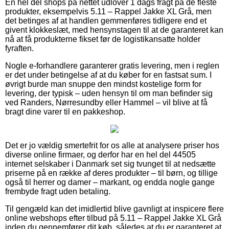
En hel del shops på nettet udlover 1 dags fragt på de fleste
produkter, eksempelvis 5.11 – Rappel Jakke XL Grå, men
det betinges af at handlen gemmenføres tidligere end et
givent klokkeslæt, med hensynstagen til at de garanteret kan
nå at få produkterne fikset før de logistikansatte holder
fyraften.
Nogle e-forhandlere garanterer gratis levering, men i reglen
er det under betingelse af at du køber for en fastsat sum. I
øvrigt burde man snuppe den mindst kostelige form for
levering, der typisk – uden hensyn til om man befinder sig
ved Randers, Nørresundby eller Hammel – vil blive at få
bragt dine varer til en pakkeshop.
Det er jo vældig smertefrit for os alle at analysere priser hos
diverse online firmaer, og derfor har en hel del 44505
internet selskaber i Danmark set sig tvunget til at nedsætte
priserne på en række af deres produkter – til børn, og tillige
også til herrer og damer – markant, og endda nogle gange
frembyde fragt uden betaling.
Til gengæld kan det imidlertid blive gavnligt at inspicere flere
online webshops efter tilbud på 5.11 – Rappel Jakke XL Grå
inden du gennemfører dit køb, således at du er garanteret at