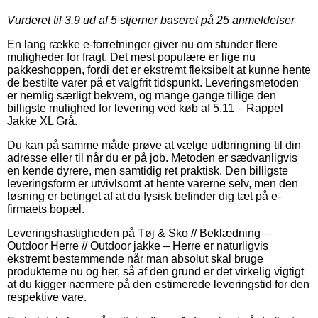
Vurderet til
3.9
ud af 5 stjerner baseret på
25
anmeldelser
En lang række e-forretninger giver nu om stunder flere
muligheder for fragt. Det mest populære er lige nu
pakkeshoppen, fordi det er ekstremt fleksibelt at kunne hente
de bestilte varer på et valgfrit tidspunkt. Leveringsmetoden
er nemlig særligt bekvem, og mange gange tillige den
billigste mulighed for levering ved køb af 5.11 – Rappel
Jakke XL Grå.
Du kan på samme måde prøve at vælge udbringning til din
adresse eller til når du er på job. Metoden er sædvanligvis
en kende dyrere, men samtidig ret praktisk. Den billigste
leveringsform er utvivlsomt at hente varerne selv, men den
løsning er betinget af at du fysisk befinder dig tæt på e-
firmaets bopæl.
Leveringshastigheden på Tøj & Sko // Beklædning –
Outdoor Herre // Outdoor jakke – Herre er naturligvis
ekstremt bestemmende når man absolut skal bruge
produkterne nu og her, så af den grund er det virkelig vigtigt
at du kigger nærmere på den estimerede leveringstid for den
respektive vare.