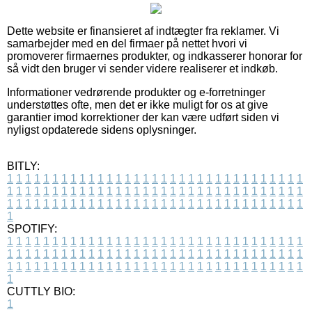
Dette website er finansieret af indtægter fra reklamer. Vi
samarbejder med en del firmaer på nettet hvori vi
promoverer firmaernes produkter, og indkasserer honorar for
så vidt den bruger vi sender videre realiserer et indkøb.
Informationer vedrørende produkter og e-forretninger
understøttes ofte, men det er ikke muligt for os at give
garantier imod korrektioner der kan være udført siden vi
nyligst opdaterede sidens oplysninger.
BITLY:
1
1
1
1
1
1
1
1
1
1
1
1
1
1
1
1
1
1
1
1
1
1
1
1
1
1
1
1
1
1
1
1
1
1
1
1
1
1
1
1
1
1
1
1
1
1
1
1
1
1
1
1
1
1
1
1
1
1
1
1
1
1
1
1
1
1
1
1
1
1
1
1
1
1
1
1
1
1
1
1
1
1
1
1
1
1
1
1
1
1
1
1
1
1
1
1
1
1
1
1
SPOTIFY:
1
1
1
1
1
1
1
1
1
1
1
1
1
1
1
1
1
1
1
1
1
1
1
1
1
1
1
1
1
1
1
1
1
1
1
1
1
1
1
1
1
1
1
1
1
1
1
1
1
1
1
1
1
1
1
1
1
1
1
1
1
1
1
1
1
1
1
1
1
1
1
1
1
1
1
1
1
1
1
1
1
1
1
1
1
1
1
1
1
1
1
1
1
1
1
1
1
1
1
1
CUTTLY BIO:
1