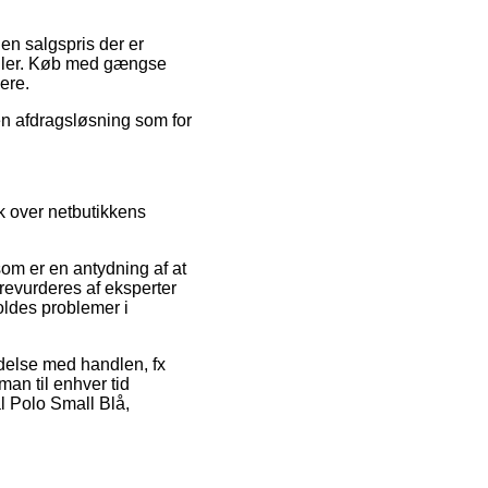
 en salgspris der er
ndler. Køb med gængse
ere.
en afdragsløsning som for
k over netbutikkens
som er en antydning af at
 revurderes af eksperter
voldes problemer i
ndelse med handlen, fx
man til enhver tid
l Polo Small Blå,