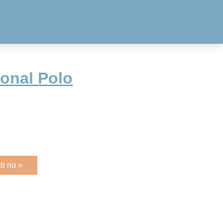
ional Polo
b nu »