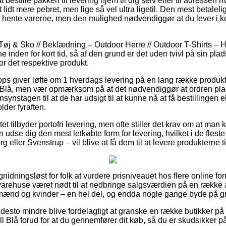
t bestille pakken til levering hjem til dig selv eller til adressen h
 lidt mere pebret, men lige så vel ultra ligetil. Den mest betaleli
 hente varerne, men den mulighed nødvendiggør at du lever i ko
øj & Sko // Beklædning – Outdoor Herre // Outdoor T-Shirts – He
e inden for kort tid, så af den grund er det uden tvivl på sin pla
r det respektive produkt.
ps giver løfte om 1 hverdags levering på en lang række produkt
 Blå, men vær opmærksom på at det nødvendiggør at ordren plac
nsynstagen til at de har udsigt til at kunne nå at få bestillingen
der fyraften.
t tilbyder portofri levering, men ofte stiller det krav om at man k
 udse dig den mest letkøbte form for levering, hvilket i de fleste
 eller Svenstrup – vil blive at få dem til at levere produkterne 
nidningsløst for folk at vurdere prisniveauet hos flere online fo
arehuse været nødt til at nedbringe salgsværdien på en række af
 mænd og kvinder – en hel del, og endda nogle gange byde på gra
desto mindre blive fordelagtigt at granske en række butikker på n
l Blå forud for at du gennemfører dit køb, så du er skudsikker 