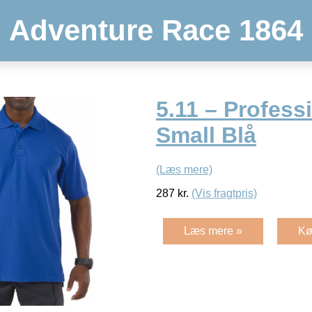
Adventure Race 1864
5.11 – Profess
Small Blå
(Læs mere)
287
kr.
(Vis fragtpris)
Læs mere »
Kø