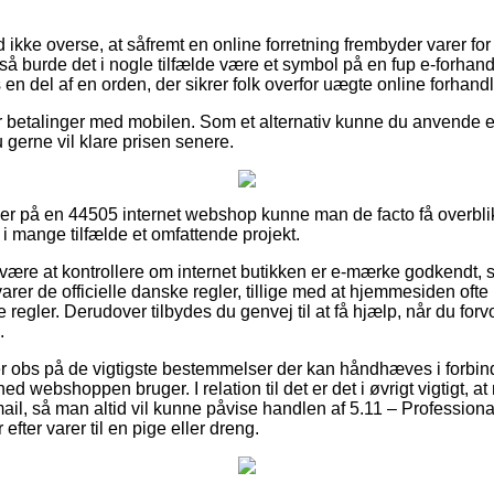
ikke overse, at såfremt en online forretning frembyder varer for
å burde det i nogle tilfælde være et symbol på en fup e-forha
s en del af en orden, der sikrer folk overfor uægte online forhandl
er betalinger med mobilen. Som et alternativ kunne du anvende 
 gerne vil klare prisen senere.
ller på en 44505 internet webshop kunne man de facto få overbli
 i mange tilfælde et omfattende projekt.
 være at kontrollere om internet butikken er e-mærke godkendt, 
er de officielle danske regler, tillige med at hjemmesiden ofte
 regler. Derudover tilbydes du genvej til at få hjælp, når du for
.
 er obs på de vigtigste bestemmelser der kan håndhæves i forbi
d webshoppen bruger. I relation til det er det i øvrigt vigtigt, at 
ail, så man altid vil kunne påvise handlen af 5.11 – Professiona
fter varer til en pige eller dreng.