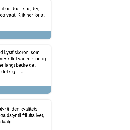
il outdoor, spejder,
 og vagt. Klik her for at
d Lystfiskeren, som i
neskiftet var en stor og
r langt bedre det
et sig til at
r til den kvalitets
dstyr til friluftslivet,
udvalg.