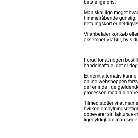
betalelige pris.
Man skal lige meget hvad 
himmelråbende gunstig, s
betalingskort er heldigvi
Vi anbefaler kortkøb ell
eksempel ViaBill, hvis du
Forud for at nogen besti
handelsaftale, det er dog
Et nemt alternativ kunne
online webshoppen forsvar
der er inde i de gældende
processen med din ordre
Tilmed støtter vi at man
hvilken ombytningsrettighe
opbevarer sin faktura e-m
ligegyldigt om man søger e