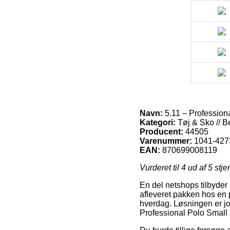
Navn:
5.11 – Profession
Kategori:
Tøj & Sko // B
Producent:
44505
Varenummer:
1041-427
EAN:
870699008119
Vurderet til
4
ud af 5 stje
En del netshops tilbyder 
afleveret pakken hos en p
hverdag. Løsningen er jo
Professional Polo Small 