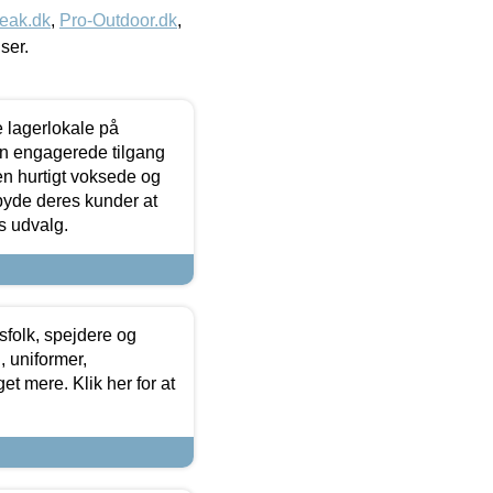
eak.dk
,
Pro-Outdoor.dk
,
iser.
le lagerlokale på
den engagerede tilgang
kken hurtigt voksede og
lbyde deres kunder at
s udvalg.
tsfolk, spejdere og
 uniformer,
et mere. Klik her for at