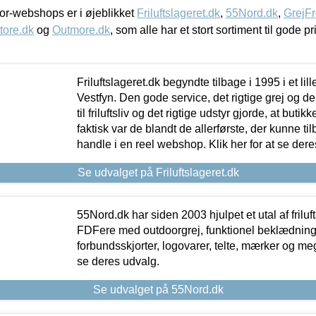
r-webshops er i øjeblikket
Friluftslageret.dk
,
55Nord.dk
,
GrejFr
tore.dk
og
Outmore.dk
, som alle har et stort sortiment til gode pr
Friluftslageret.dk begyndte tilbage i 1995 i et lil
Vestfyn. Den gode service, det rigtige grej og 
til friluftsliv og det rigtige udstyr gjorde, at buti
faktisk var de blandt de allerførste, der kunne ti
handle i en reel webshop. Klik her for at se dere
Se udvalget på Friluftslageret.dk
55Nord.dk har siden 2003 hjulpet et utal af friluf
FDFere med outdoorgrej, funktionel beklædning,
forbundsskjorter, logovarer, telte, mærker og meg
se deres udvalg.
Se udvalget på 55Nord.dk