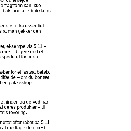
vor du arbejder.
ge fragtform kan ikke
rt afstand af e-butikkens
rre er ultra essentiel
ds at man tjekker den
er, eksempelvis 5.11 –
eres tidligere end et
 ekspederet forinden
øber for et fastsat beløb.
 tilfælde – om du bor tæt
til en pakkeshop.
rretninger, og derved har
 deres produkter – til
tis levering.
ettet efter rabat på 5.11
på at modtage den mest