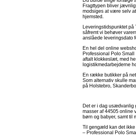
Du burde tillige forsøge a
Fragttypen bliver jævnligt
modsiges at være selv at
hjemsted.
Leveringstidspunktet på T
såfremt vi behøver varern
anslåede leveringsdato fo
En hel del online websho
Professional Polo Small
aftalt klokkeslæt, med he
logistikmedarbejderne hol
En række butikker på nette
Som alternativ skulle man
på Holstebro, Skanderborg
Det er i dag usædvanlig g
masser af 44505 online v
børn og babyer, samt til
Til gengæld kan det ikke 
– Professional Polo Smal