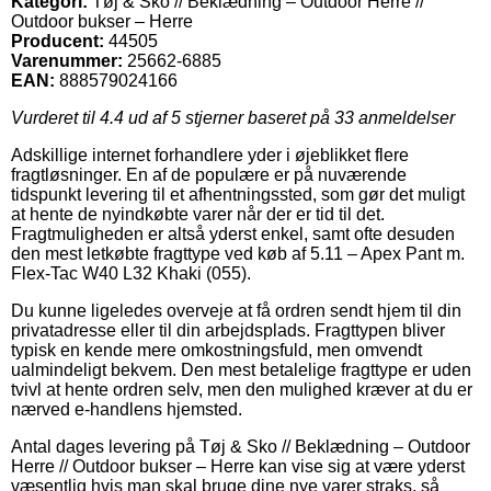
Kategori:
Tøj & Sko // Beklædning – Outdoor Herre //
Outdoor bukser – Herre
Producent:
44505
Varenummer:
25662-6885
EAN:
888579024166
Vurderet til
4.4
ud af 5 stjerner baseret på
33
anmeldelser
Adskillige internet forhandlere yder i øjeblikket flere
fragtløsninger. En af de populære er på nuværende
tidspunkt levering til et afhentningssted, som gør det muligt
at hente de nyindkøbte varer når der er tid til det.
Fragtmuligheden er altså yderst enkel, samt ofte desuden
den mest letkøbte fragttype ved køb af 5.11 – Apex Pant m.
Flex-Tac W40 L32 Khaki (055).
Du kunne ligeledes overveje at få ordren sendt hjem til din
privatadresse eller til din arbejdsplads. Fragttypen bliver
typisk en kende mere omkostningsfuld, men omvendt
ualmindeligt bekvem. Den mest betalelige fragttype er uden
tvivl at hente ordren selv, men den mulighed kræver at du er
nærved e-handlens hjemsted.
Antal dages levering på Tøj & Sko // Beklædning – Outdoor
Herre // Outdoor bukser – Herre kan vise sig at være yderst
væsentlig hvis man skal bruge dine nye varer straks, så