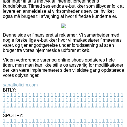
løsninger til at få indtryk af internet forretningens
kundefokus. Tilmed ses endda e-butikker som tilbyder folk at
levere en anmeldelse af virksomhedens service, hvilket
også må bruges til afvejning af hvor tilfredse kunderne er.
Denne side er finansieret af reklamer. Vi samarbejder med
nogle forskellige e-butikker hvor vi markedsfører firmaernes
varer, og tjener godtgørelse under forudsætning af at en
bruger fra vores hjemmeside udfører et køb.
Viden vedrørende varer og online shops opdateres hele
tiden, men man kan ikke stille os ansvarlig for modifikationer
der kan være implementeret siden vi sidste gang opdaterede
vores oplysninger.
sanalkolicim.com
BITLY:
1
1
1
1
1
1
1
1
1
1
1
1
1
1
1
1
1
1
1
1
1
1
1
1
1
1
1
1
1
1
1
1
1
1
1
1
1
1
1
1
1
1
1
1
1
1
1
1
1
1
1
1
1
1
1
1
1
1
1
1
1
1
1
1
1
1
1
1
1
1
1
1
1
1
1
1
1
1
1
1
1
1
1
1
1
1
1
1
1
1
1
1
1
1
1
1
1
1
1
1
SPOTIFY:
1
1
1
1
1
1
1
1
1
1
1
1
1
1
1
1
1
1
1
1
1
1
1
1
1
1
1
1
1
1
1
1
1
1
1
1
1
1
1
1
1
1
1
1
1
1
1
1
1
1
1
1
1
1
1
1
1
1
1
1
1
1
1
1
1
1