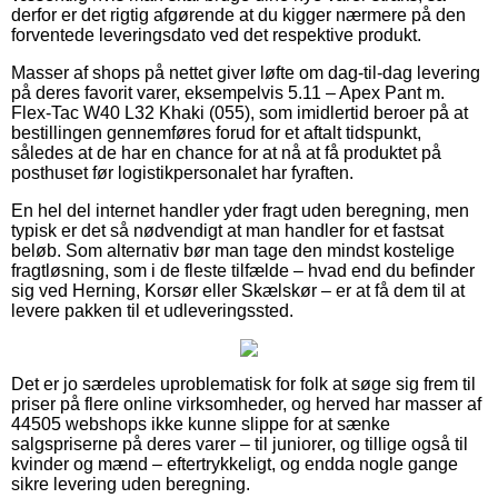
derfor er det rigtig afgørende at du kigger nærmere på den
forventede leveringsdato ved det respektive produkt.
Masser af shops på nettet giver løfte om dag-til-dag levering
på deres favorit varer, eksempelvis 5.11 – Apex Pant m.
Flex-Tac W40 L32 Khaki (055), som imidlertid beroer på at
bestillingen gennemføres forud for et aftalt tidspunkt,
således at de har en chance for at nå at få produktet på
posthuset før logistikpersonalet har fyraften.
En hel del internet handler yder fragt uden beregning, men
typisk er det så nødvendigt at man handler for et fastsat
beløb. Som alternativ bør man tage den mindst kostelige
fragtløsning, som i de fleste tilfælde – hvad end du befinder
sig ved Herning, Korsør eller Skælskør – er at få dem til at
levere pakken til et udleveringssted.
Det er jo særdeles uproblematisk for folk at søge sig frem til
priser på flere online virksomheder, og herved har masser af
44505 webshops ikke kunne slippe for at sænke
salgspriserne på deres varer – til juniorer, og tillige også til
kvinder og mænd – eftertrykkeligt, og endda nogle gange
sikre levering uden beregning.