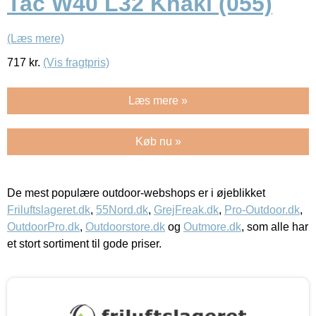
Tac W40 L32 Khaki (055)
(Læs mere)
717
kr.
(Vis fragtpris)
Læs mere »
Køb nu »
De mest populære outdoor-webshops er i øjeblikket
Friluftslageret.dk
,
55Nord.dk
,
GrejFreak.dk
,
Pro-Outdoor.dk
,
OutdoorPro.dk
,
Outdoorstore.dk
og
Outmore.dk
, som alle har
et stort sortiment til gode priser.