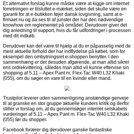
Et alternativt forslag kunne måske være at kigge om internet
forretningen er tilsluttet e-mærket, siden det skulle være en
garanti for at e-butikken føjer dansk lovgivning, samt at e-
firmaet nu og da ses til af jurister der har den nødvendige
knowhow om reglementet på området. Derudover giver det
dig anledning til support, hvis du får udfordringer i processen
med dit indkøb.
Derudover kan det være til hjælp at du er påpasselig med de
mest aktuelle forhold der har indflydelse på købet, som for
eksempel den ombytningsret e-shoppen benytter. I den
sammenhæng er det desuden afgørende, at man altid sikrer
ens ordrekvittering, således man altid vil kunne eftervise sin
shopping af 5.11 – Apex Pant m. Flex-Tac W40 L32 Khaki
(055), om du søger en vare til en kvinde eller mand.
Trustpilot leverer uden sammenligning anstændige genveje
til at granske en stor gruppe aktuelle kunders kritik og derfor
stiller vi forslag om, at du gennemsøger internet selskabets
vurderinger af 5.11 – Apex Pant m. Flex-Tac W40 L32 Khaki
(055) før du shopper.
Facebook forærer dig derudover ganske fantastiske