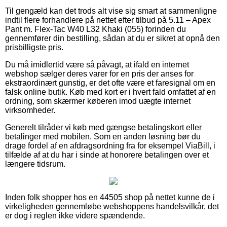
Til gengæld kan det trods alt vise sig smart at sammenligne
indtil flere forhandlere på nettet efter tilbud på 5.11 – Apex
Pant m. Flex-Tac W40 L32 Khaki (055) forinden du
gennemfører din bestilling, sådan at du er sikret at opnå den
prisbilligste pris.
Du må imidlertid være så påvagt, at ifald en internet
webshop sælger deres varer for en pris der anses for
ekstraordinært gunstig, er det ofte være et faresignal om en
falsk online butik. Køb med kort er i hvert fald omfattet af en
ordning, som skærmer køberen imod uægte internet
virksomheder.
Generelt tilråder vi køb med gængse betalingskort eller
betalinger med mobilen. Som en anden løsning bør du
drage fordel af en afdragsordning fra for eksempel ViaBill, i
tilfælde af at du har i sinde at honorere betalingen over et
længere tidsrum.
Inden folk shopper hos en 44505 shop på nettet kunne de i
virkeligheden gennemløbe webshoppens handelsvilkår, det
er dog i reglen ikke videre spændende.