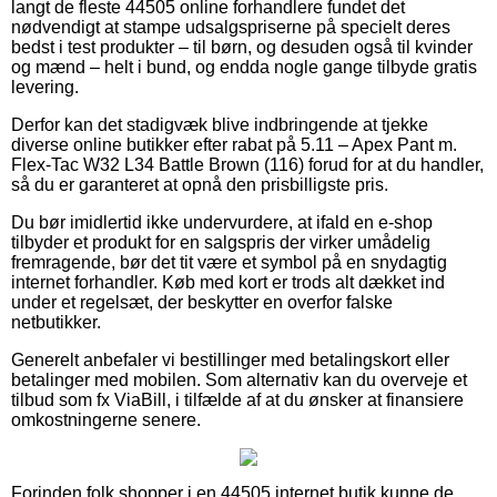
langt de fleste 44505 online forhandlere fundet det
nødvendigt at stampe udsalgspriserne på specielt deres
bedst i test produkter – til børn, og desuden også til kvinder
og mænd – helt i bund, og endda nogle gange tilbyde gratis
levering.
Derfor kan det stadigvæk blive indbringende at tjekke
diverse online butikker efter rabat på 5.11 – Apex Pant m.
Flex-Tac W32 L34 Battle Brown (116) forud for at du handler,
så du er garanteret at opnå den prisbilligste pris.
Du bør imidlertid ikke undervurdere, at ifald en e-shop
tilbyder et produkt for en salgspris der virker umådelig
fremragende, bør det tit være et symbol på en snydagtig
internet forhandler. Køb med kort er trods alt dækket ind
under et regelsæt, der beskytter en overfor falske
netbutikker.
Generelt anbefaler vi bestillinger med betalingskort eller
betalinger med mobilen. Som alternativ kan du overveje et
tilbud som fx ViaBill, i tilfælde af at du ønsker at finansiere
omkostningerne senere.
Forinden folk shopper i en 44505 internet butik kunne de