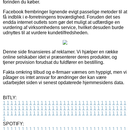
forinden du køber.
Facebook frembringer lignende evigt passelige metoder til at
få indblik i e-forretningens troværdighed. Foruden det ses
endda internet outlets som gør det muligt at udfærdige en
vurdering af virksomhedens service, hvilket desuden burde
udnyttes til at vurdere kundetilfredsheden.
Denne side finansieres af reklamer. Vi hjælper en række
online selskaber idet vi præsenterer deres produkter, og
tjener provision forudsat du fuldfører en bestilling.
Fakta omkring tilbud og e-firmaer værnes om hyppigt, men vi
påtager os intet ansvar for ændringer der kan være
udarbejdet siden vi senest opdaterede hjemmesidens data.
BITLY:
1
1
1
1
1
1
1
1
1
1
1
1
1
1
1
1
1
1
1
1
1
1
1
1
1
1
1
1
1
1
1
1
1
1
1
1
1
1
1
1
1
1
1
1
1
1
1
1
1
1
1
1
1
1
1
1
1
1
1
1
1
1
1
1
1
1
1
1
1
1
1
1
1
1
1
1
1
1
1
1
1
1
1
1
1
1
1
1
1
1
1
1
1
1
1
1
1
1
1
1
SPOTIFY:
1
1
1
1
1
1
1
1
1
1
1
1
1
1
1
1
1
1
1
1
1
1
1
1
1
1
1
1
1
1
1
1
1