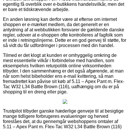
egentlig få overblik over e-butikkens handelsvilkår, men det
er bare et tidskrævende arbejde.
En anden løsning kan derfor være at efterse om internet
shoppen er e-mærket medlem, da det generelt er en
antydning af at webbutikken forsvarer de gældende danske
regler, udover at e-shoppen ofte kontrolleres af fagfolk som
er inde i retningslinjerne. Dette er en god genvej til støtte, for
så vidt du får udfordringer i processen med din handel.
Tilmed er det klogt at kunden er omhyggelig omkring de
mest essentielle vilkår i forbindelse med handlen, som
eksempelvis hvilken returpolitik online virksomheden
tilbyder. I den sammenhæng er det også afgørende, at man
når som helst bibeholder ens e-mail kvittering, så man
fremadrettet kan påvise sit køb af 5.11 – Apex Pant m. Flex-
Tac W32 L34 Battle Brown (116), uafhængig om du er på
shopping til en dreng eller pige.
Trustpilot tilbyder ganske hæderlige genveje til at besigtige
mange tidligere forbrugeres evalueringer og herved
foreslåes det, at du gennemgår webshoppens omtaler af
5.11 – Apex Pant m. Flex-Tac W32 L34 Battle Brown (116)