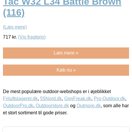
Tac W32 L34 Battle Brown
(116)
(Læs mere)
717
kr.
(Vis fragtpris)
Læs mere »
Køb nu »
De mest populære outdoor-webshops er i øjeblikket
Friluftslageret.dk
,
55Nord.dk
,
GrejFreak.dk
,
Pro-Outdoor.dk
,
OutdoorPro.dk
,
Outdoorstore.dk
og
Outmore.dk
, som alle har
et stort sortiment til gode priser.