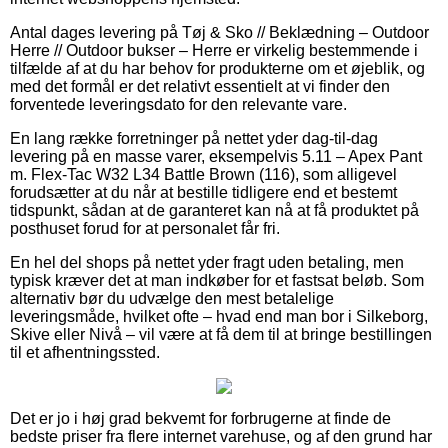
Antal dages levering på Tøj & Sko // Beklædning – Outdoor
Herre // Outdoor bukser – Herre er virkelig bestemmende i
tilfælde af at du har behov for produkterne om et øjeblik, og
med det formål er det relativt essentielt at vi finder den
forventede leveringsdato for den relevante vare.
En lang række forretninger på nettet yder dag-til-dag
levering på en masse varer, eksempelvis 5.11 – Apex Pant
m. Flex-Tac W32 L34 Battle Brown (116), som alligevel
forudsætter at du når at bestille tidligere end et bestemt
tidspunkt, sådan at de garanteret kan nå at få produktet på
posthuset forud for at personalet får fri.
En hel del shops på nettet yder fragt uden betaling, men
typisk kræver det at man indkøber for et fastsat beløb. Som
alternativ bør du udvælge den mest betalelige
leveringsmåde, hvilket ofte – hvad end man bor i Silkeborg,
Skive eller Nivå – vil være at få dem til at bringe bestillingen
til et afhentningssted.
Det er jo i høj grad bekvemt for forbrugerne at finde de
bedste priser fra flere internet varehuse, og af den grund har