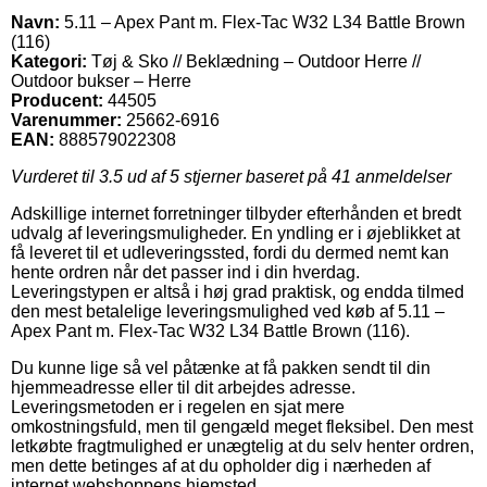
Navn:
5.11 – Apex Pant m. Flex-Tac W32 L34 Battle Brown
(116)
Kategori:
Tøj & Sko // Beklædning – Outdoor Herre //
Outdoor bukser – Herre
Producent:
44505
Varenummer:
25662-6916
EAN:
888579022308
Vurderet til
3.5
ud af 5 stjerner baseret på
41
anmeldelser
Adskillige internet forretninger tilbyder efterhånden et bredt
udvalg af leveringsmuligheder. En yndling er i øjeblikket at
få leveret til et udleveringssted, fordi du dermed nemt kan
hente ordren når det passer ind i din hverdag.
Leveringstypen er altså i høj grad praktisk, og endda tilmed
den mest betalelige leveringsmulighed ved køb af 5.11 –
Apex Pant m. Flex-Tac W32 L34 Battle Brown (116).
Du kunne lige så vel påtænke at få pakken sendt til din
hjemmeadresse eller til dit arbejdes adresse.
Leveringsmetoden er i regelen en sjat mere
omkostningsfuld, men til gengæld meget fleksibel. Den mest
letkøbte fragtmulighed er unægtelig at du selv henter ordren,
men dette betinges af at du opholder dig i nærheden af
internet webshoppens hjemsted.